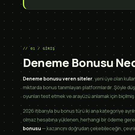
01 / GIRIŞ
Deneme Bonusu Ned
Deneme bonusu veren siteler
, yeni üye olan kulla
miktarda bonus tanımlayan platformlardır. Şöyle dü
oyunları test etmek ve arayüzü anlamak için biçilmiş
2026 itibarıyla bu bonus türü iki ana kategoriye ayrılıy
olmaz hesabına yüklenen, herhangi bir ödeme gerek
bonusu
— kazancını doğrudan çekebileceğin, çevrim ş