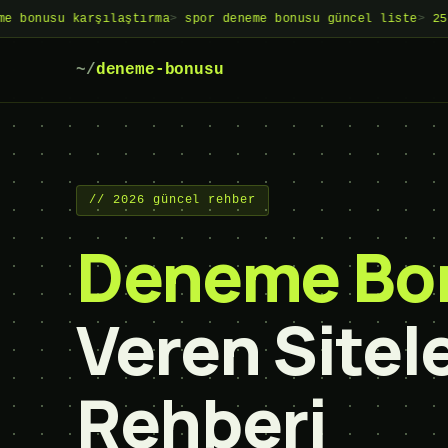
su karşılaştırma
spor deneme bonusu güncel liste
256-bit S
~/
deneme-bonusu
// 2026 güncel rehber
Deneme Bo
Veren Sitel
Rehberi