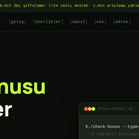
SL şifreleme
7/24 canlı destek
1.8sn ortalama yükleme
den
giriş
özellikler
nasıl
sss
adres
nusu
er
bonus-checker.sh
$
./check-bonus --type
# bağlantı kuruluyo