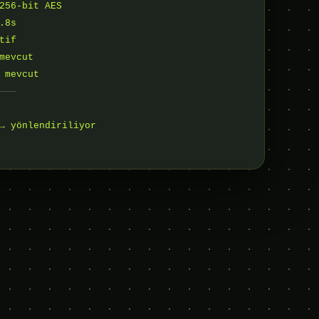
256-bit AES
.8s
tif
mevcut
 mevcut
───
→ yönlendiriliyor