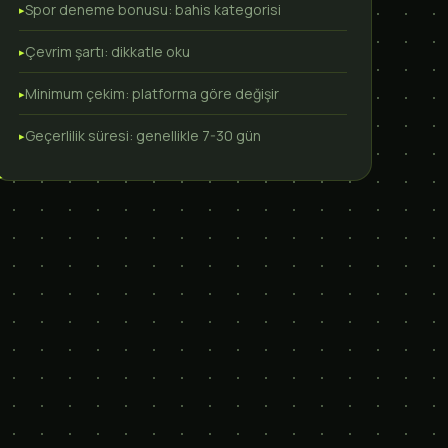
Spor deneme bonusu: bahis kategorisi
Çevrim şartı: dikkatle oku
Minimum çekim: platforma göre değişir
Geçerlilik süresi: genellikle 7-30 gün