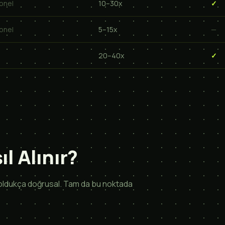
onel
10–30x
✓
onel
5–15x
—
20–40x
✓
 Alınır?
oldukça doğrusal. Tam da bu noktada