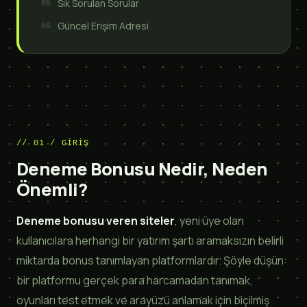
Sık Sorulan Sorular
Güncel Erişim Adresi
01 / GIRIŞ
Deneme Bonusu Nedir, Neden
Önemli?
Deneme bonusu veren siteler
, yeni üye olan
kullanıcılara herhangi bir yatırım şartı aramaksızın belirli
miktarda bonus tanımlayan platformlardır. Şöyle düşün:
bir platformu gerçek para harcamadan tanımak,
oyunları test etmek ve arayüzü anlamak için biçilmiş