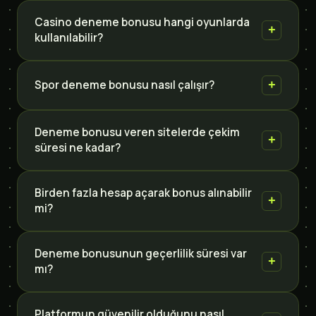
bonus. Ancak her platformun koşulları farklı. Bazı
Normal bir bonus, belirli bir çevrim şartına bağlıdır.
Casino deneme bonusu hangi oyunlarda
+
siteler bonus talep etmeden önce kimlik
kullanılabilir?
Örneğin 100 TL bonus için 30x çevrim şartı varsa,
doğrulaması ister. Kayıt formunu tamamlamak ve
3.000 TL'lik bahis yapman gerekir. Çevrimsiz
hesabını doğrulamak genellikle yeterli — ödeme
deneme bonusunda ise bu şart yoktur — kazancını
Bu tamamen platforma bağlı. Çoğu casino deneme
Spor deneme bonusu nasıl çalışır?
+
bilgisi girmene gerek yok.
doğrudan çekebilirsin. Değer açısından çevrimsiz
bonusu slot oyunlarında serbestçe kullanılabilirken,
bonus çok daha avantajlıdır, bu yüzden bu
bazı platformlar canlı casino oyunlarını kısıtlar ya da
formattaki bonuslar genellikle daha küçük
Spor deneme bonusu, belirli bahis kategorilerinde
Deneme bonusu veren sitelerde çekim
çevrim katkısını düşük tutar (örneğin %10–20).
+
süresi ne kadar?
miktarlarda sunulur.
kullanılmak üzere verilen bonus türüdür. Genellikle
Bonus koşullarında "geçerli oyunlar" bölümünü
minimum oran şartı (1.50–2.00 arası) ve belirli spor
mutlaka oku. Özellikle RTP oranı yüksek oyunlar
dalları için geçerlidir. Futbol, basketbol ve tenis en
bazen bonus şartlarından hariç tutulur.
Çekim süresi seçilen yönteme ve platforma göre
Birden fazla hesap açarak bonus alınabilir
+
yaygın kabul gören kategoriler. Bazı platformlar tek
mi?
değişir. Kripto para çekimleri genellikle 1–4 saat
maç bahislerini kısıtlayıp kombine bahis şartı
içinde tamamlanır. Banka havalesi 12–48 saat
koyabilir — bu detay çekim sürecini doğrudan etkiler.
sürebilir. E-cüzdan yöntemleri (Papara, Astropay
Hayır. Neredeyse tüm platformlar çoklu hesap
Deneme bonusunun geçerlilik süresi var
+
vb.) ise 2–12 saat arasında işleme alınır. İlk çekim
mı?
açmayı kesinlikle yasaklar. IP adresi, cihaz kimliği ve
talebinde kimlik doğrulaması istenebilir — bu adım
kimlik bilgisi eşleşmesi yoluyla tespit edilir. Tespit
tamamlandıktan sonra sonraki çekimler daha hızlı
edilmesi durumunda hesap kapatılır ve bakiye
Evet, neredeyse her bonusun bir son kullanma
Platformun güvenilir olduğunu nasıl