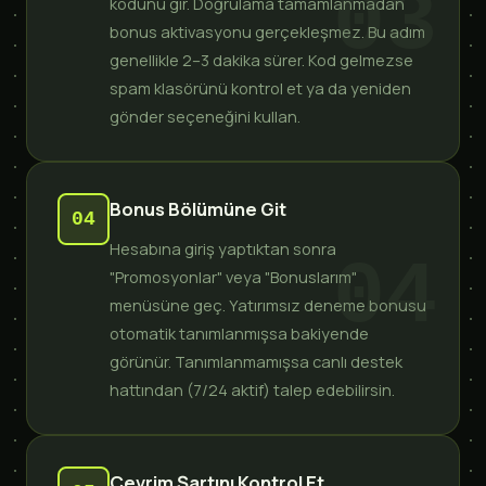
kodunu gir. Doğrulama tamamlanmadan
bonus aktivasyonu gerçekleşmez. Bu adım
genellikle 2–3 dakika sürer. Kod gelmezse
spam klasörünü kontrol et ya da yeniden
gönder seçeneğini kullan.
Bonus Bölümüne Git
04
Hesabına giriş yaptıktan sonra
"Promosyonlar" veya "Bonuslarım"
menüsüne geç. Yatırımsız deneme bonusu
otomatik tanımlanmışsa bakiyende
görünür. Tanımlanmamışsa canlı destek
hattından (7/24 aktif) talep edebilirsin.
Çevrim Şartını Kontrol Et