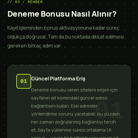
03 / REHBER
Deneme Bonusu Nasıl Alınır?
Kayıt işleminden bonus aktivasyonuna kadar süreç
oldukça doğrusal. Tam da bu noktada dikkat edilmesi
gereken birkaç adım var.
Güncel Platforma Eriş
01
Deneme bonusu veren sitelere erişim için
sayfanın alt kısmındaki güncel adres
bağlantısını kullan. Eski adresler
yönlendirme sorunu yaratabilir, bu yüzden
her zaman doğrulanmış bağlantıyı tercih
et. Sayfa yüklenme süresi ortalama 1.8
saniye — yavaş bir bağlantı yaşıyorsan ağ