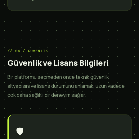
04 / GÜVENLIK
Güvenlik ve Lisans Bilgileri
Bir platformu seçmeden önce teknik güvenlik
altyapısını ve lisans durumunu anlamak, uzun vadede
çok daha sağlıklı bir deneyim sağlar.
🛡️