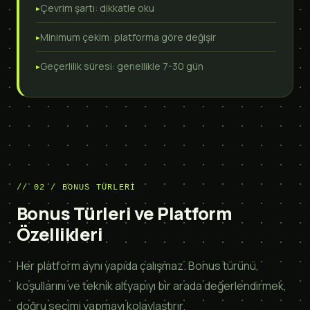
Çevrim şartı: dikkatle oku
Minimum çekim: platforma göre değişir
Geçerlilik süresi: genellikle 7-30 gün
02 / BONUS TÜRLERI
Bonus Türleri ve Platform
Özellikleri
Her platform aynı yapıda çalışmaz. Bonus türünü,
koşullarını ve teknik altyapıyı bir arada değerlendirmek,
doğru seçimi yapmayı kolaylaştırır.