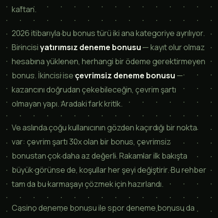
kaftan.
2026 itibarıyla bu bonus türü iki ana kategoriye ayrılıyor.
Birincisi
yatırımsız deneme bonusu
— kayıt olur olmaz
hesabına yüklenen, herhangi bir ödeme gerektirmeyen
bonus. İkincisi ise
çevrimsiz deneme bonusu
—
kazancını doğrudan çekebileceğin, çevrim şartı
olmayan yapı. Aradaki fark kritik.
Ve aslında çoğu kullanıcının gözden kaçırdığı bir nokta
var: çevrim şartı 30x olan bir bonus, çevrimsiz
bonustan çok daha az değerli. Rakamlar ilk bakışta
büyük görünse de, koşullar her şeyi değiştirir. Bu rehber
tam da bu karmaşayı çözmek için hazırlandı.
Casino deneme bonusu ile spor deneme bonusu da