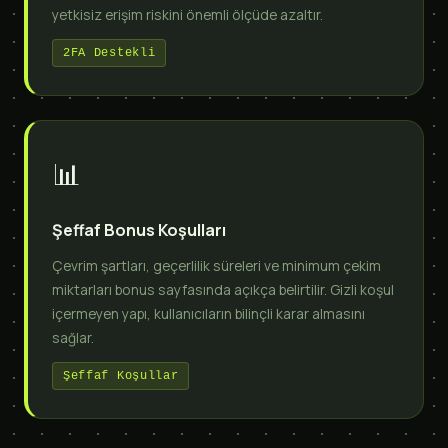
yetkisiz erişim riskini önemli ölçüde azaltır.
2FA Destekli
📊
Şeffaf Bonus Koşulları
Çevrim şartları, geçerlilik süreleri ve minimum çekim
miktarları bonus sayfasında açıkça belirtilir. Gizli koşul
içermeyen yapı, kullanıcıların bilinçli karar almasını
sağlar.
Şeffaf Koşullar