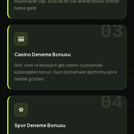
bulunmayan yapı. 2026'da en çok aranan bonus formatı
haline geldi.
🎰
Casino Deneme Bonusu
Slot, rulet ve blackjack gibi casino oyunlarında
kullanılabilen bonus. Oyun kısıtlamaları platforma göre
farklılık gösterir.
⚽
Spor Deneme Bonusu