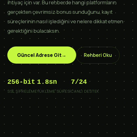
ihtiyaç için var. Bu rehberde hangi platformların
gerçekten çevrimsiz bonus sunduğunu, kayıt
süreçlerinin nasıl işlediğini ve nelere dikkat etmen
gerektiğini bulacaksın.
Güncel Adrese Git
→
Rehberi Oku
256-bit
1.8sn
7/24
SSL ŞIFRELEME
YÜKLEME SÜRESI
CANLI DESTEK