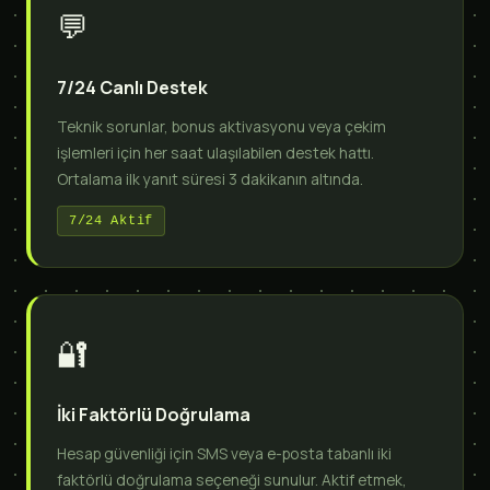
💬
7/24 Canlı Destek
Teknik sorunlar, bonus aktivasyonu veya çekim
işlemleri için her saat ulaşılabilen destek hattı.
Ortalama ilk yanıt süresi 3 dakikanın altında.
7/24 Aktif
🔐
İki Faktörlü Doğrulama
Hesap güvenliği için SMS veya e-posta tabanlı iki
faktörlü doğrulama seçeneği sunulur. Aktif etmek,