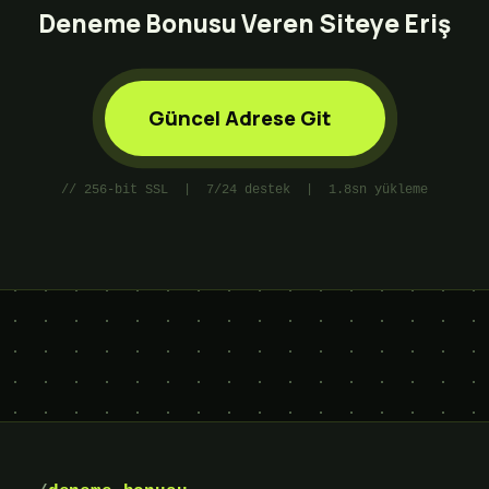
Deneme Bonusu Veren Siteye Eriş
Güncel Adrese Git
// 256-bit SSL | 7/24 destek | 1.8sn yükleme