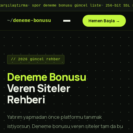
tırma
spor deneme bonusu güncel liste
256-bit SSL şifrele
~/
deneme-bonusu
Hemen Başla →
// 2026 güncel rehber
Deneme Bonusu
Veren Siteler
Rehberi
Yatırım yapmadan önce platformu tanımak
istiyorsun. Deneme bonusu veren siteler tam da bu