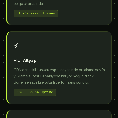
belgeler arasında.
Uluslararası Lisans
⚡
Hızlı Altyapı
CDN destekli sunucu yapısı sayesinde ortalama sayfa
yükleme süresi 1.8 saniyede kalıyor. Yoğun trafik
dönemlerinde bile tutarlı performans sunulur.
CDN + 99.9% Uptime