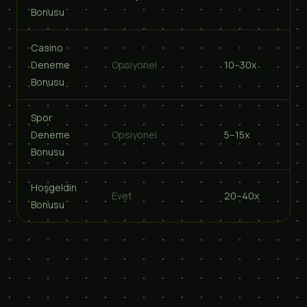
Bonusu
Casino
Deneme
Opsiyonel
10–30x
Bonusu
Spor
Deneme
Opsiyonel
5–15x
Bonusu
Hoşgeldin
Evet
20–40x
Bonusu