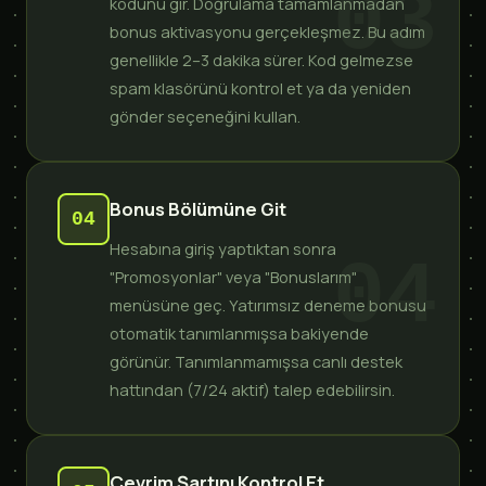
kodunu gir. Doğrulama tamamlanmadan
bonus aktivasyonu gerçekleşmez. Bu adım
genellikle 2–3 dakika sürer. Kod gelmezse
spam klasörünü kontrol et ya da yeniden
gönder seçeneğini kullan.
Bonus Bölümüne Git
04
Hesabına giriş yaptıktan sonra
"Promosyonlar" veya "Bonuslarım"
menüsüne geç. Yatırımsız deneme bonusu
otomatik tanımlanmışsa bakiyende
görünür. Tanımlanmamışsa canlı destek
hattından (7/24 aktif) talep edebilirsin.
Çevrim Şartını Kontrol Et