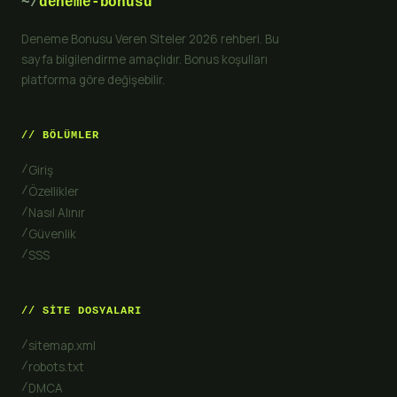
~/
deneme-bonusu
Deneme Bonusu Veren Siteler 2026 rehberi. Bu
sayfa bilgilendirme amaçlıdır. Bonus koşulları
platforma göre değişebilir.
// BÖLÜMLER
Giriş
Özellikler
Nasıl Alınır
Güvenlik
SSS
// SITE DOSYALARI
sitemap.xml
robots.txt
DMCA