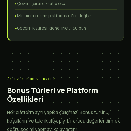
Çevrim şartı: dikkatle oku
Minimum çekim: platforma göre değişir
Geçerlilik süresi: genellikle 7-30 gün
02 / BONUS TÜRLERI
Bonus Türleri ve Platform
Özellikleri
Her platform aynı yapıda çalışmaz. Bonus türünü,
koşullarını ve teknik altyapıyı bir arada değerlendirmek,
doğru seçimi yapmayı kolaylaştırır.