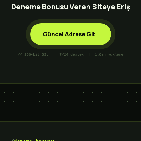
Deneme Bonusu Veren Siteye Eriş
Güncel Adrese Git
// 256-bit SSL | 7/24 destek | 1.8sn yükleme