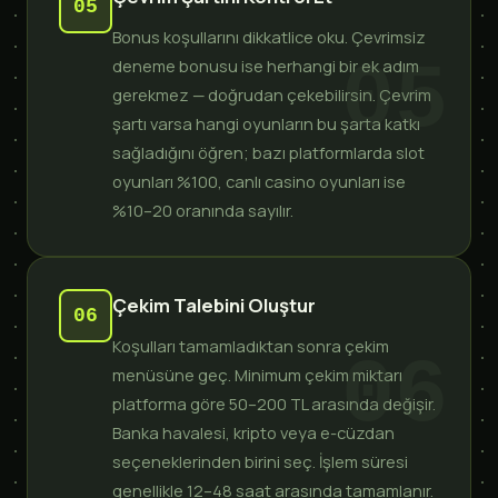
05
Bonus koşullarını dikkatlice oku. Çevrimsiz
deneme bonusu ise herhangi bir ek adım
gerekmez — doğrudan çekebilirsin. Çevrim
şartı varsa hangi oyunların bu şarta katkı
sağladığını öğren; bazı platformlarda slot
oyunları %100, canlı casino oyunları ise
%10–20 oranında sayılır.
Çekim Talebini Oluştur
06
Koşulları tamamladıktan sonra çekim
menüsüne geç. Minimum çekim miktarı
platforma göre 50–200 TL arasında değişir.
Banka havalesi, kripto veya e-cüzdan
seçeneklerinden birini seç. İşlem süresi
genellikle 12–48 saat arasında tamamlanır.