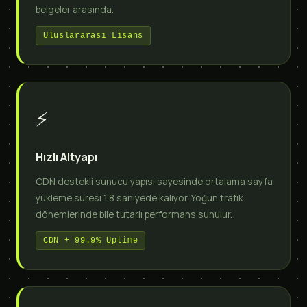
belgeler arasında.
Uluslararası Lisans
⚡
Hızlı Altyapı
CDN destekli sunucu yapısı sayesinde ortalama sayfa
yükleme süresi 1.8 saniyede kalıyor. Yoğun trafik
dönemlerinde bile tutarlı performans sunulur.
CDN + 99.9% Uptime