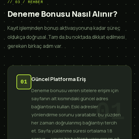
03 / REHBER
Deneme Bonusu Nasıl Alınır?
Kayıt işleminden bonus aktivasyonuna kadar süreç
oldukça doğrusal. Tam da bu noktada dikkat edilmesi
gereken birkaç adım var.
Güncel Platforma Eriş
01
Deneme bonusu veren sitelere erişim için
sayfanın alt kısmındaki güncel adres
bağlantısını kullan. Eski adresler
yönlendirme sorunu yaratabilir, bu yüzden
her zaman doğrulanmış bağlantıyı tercih
et. Sayfa yüklenme süresi ortalama 1.8
saniye — yavaş bir bağlantı yaşıyorsan ağ