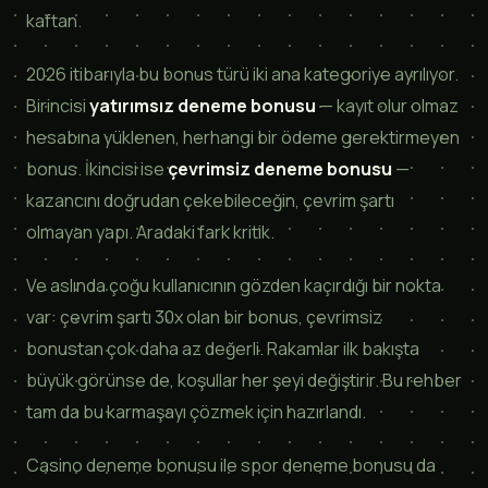
kaftan.
2026 itibarıyla bu bonus türü iki ana kategoriye ayrılıyor.
Birincisi
yatırımsız deneme bonusu
— kayıt olur olmaz
hesabına yüklenen, herhangi bir ödeme gerektirmeyen
bonus. İkincisi ise
çevrimsiz deneme bonusu
—
kazancını doğrudan çekebileceğin, çevrim şartı
olmayan yapı. Aradaki fark kritik.
Ve aslında çoğu kullanıcının gözden kaçırdığı bir nokta
var: çevrim şartı 30x olan bir bonus, çevrimsiz
bonustan çok daha az değerli. Rakamlar ilk bakışta
büyük görünse de, koşullar her şeyi değiştirir. Bu rehber
tam da bu karmaşayı çözmek için hazırlandı.
Casino deneme bonusu ile spor deneme bonusu da