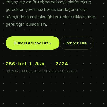
ihtiyaç için var. Bu rehberde hangi platformların
gerçekten çevrimsiz bonus sunduğunu, kayıt
süreçlerinin nasıl işlediğini ve nelere dikkat etmen
gerektiğini bulacaksın.
Güncel Adrese Git
→
Rehberi Oku
256-bit
1.8sn
7/24
SSL ŞIFRELEME
YÜKLEME SÜRESI
CANLI DESTEK