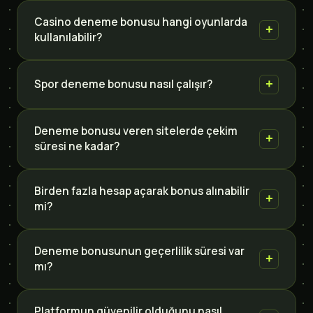
bonus. Ancak her platformun koşulları farklı. Bazı
Normal bir bonus, belirli bir çevrim şartına bağlıdır.
Casino deneme bonusu hangi oyunlarda
+
siteler bonus talep etmeden önce kimlik
kullanılabilir?
Örneğin 100 TL bonus için 30x çevrim şartı varsa,
doğrulaması ister. Kayıt formunu tamamlamak ve
3.000 TL'lik bahis yapman gerekir. Çevrimsiz
hesabını doğrulamak genellikle yeterli — ödeme
deneme bonusunda ise bu şart yoktur — kazancını
Bu tamamen platforma bağlı. Çoğu casino deneme
Spor deneme bonusu nasıl çalışır?
+
bilgisi girmene gerek yok.
doğrudan çekebilirsin. Değer açısından çevrimsiz
bonusu slot oyunlarında serbestçe kullanılabilirken,
bonus çok daha avantajlıdır, bu yüzden bu
bazı platformlar canlı casino oyunlarını kısıtlar ya da
formattaki bonuslar genellikle daha küçük
Spor deneme bonusu, belirli bahis kategorilerinde
Deneme bonusu veren sitelerde çekim
çevrim katkısını düşük tutar (örneğin %10–20).
+
süresi ne kadar?
miktarlarda sunulur.
kullanılmak üzere verilen bonus türüdür. Genellikle
Bonus koşullarında "geçerli oyunlar" bölümünü
minimum oran şartı (1.50–2.00 arası) ve belirli spor
mutlaka oku. Özellikle RTP oranı yüksek oyunlar
dalları için geçerlidir. Futbol, basketbol ve tenis en
bazen bonus şartlarından hariç tutulur.
Çekim süresi seçilen yönteme ve platforma göre
Birden fazla hesap açarak bonus alınabilir
+
yaygın kabul gören kategoriler. Bazı platformlar tek
mi?
değişir. Kripto para çekimleri genellikle 1–4 saat
maç bahislerini kısıtlayıp kombine bahis şartı
içinde tamamlanır. Banka havalesi 12–48 saat
koyabilir — bu detay çekim sürecini doğrudan etkiler.
sürebilir. E-cüzdan yöntemleri (Papara, Astropay
Hayır. Neredeyse tüm platformlar çoklu hesap
Deneme bonusunun geçerlilik süresi var
+
vb.) ise 2–12 saat arasında işleme alınır. İlk çekim
mı?
açmayı kesinlikle yasaklar. IP adresi, cihaz kimliği ve
talebinde kimlik doğrulaması istenebilir — bu adım
kimlik bilgisi eşleşmesi yoluyla tespit edilir. Tespit
tamamlandıktan sonra sonraki çekimler daha hızlı
edilmesi durumunda hesap kapatılır ve bakiye
Evet, neredeyse her bonusun bir son kullanma
Platformun güvenilir olduğunu nasıl