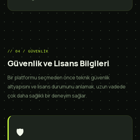
04 / GÜVENLIK
Güvenlik ve Lisans Bilgileri
Bir platformu seçmeden önce teknik güvenlik
altyapısını ve lisans durumunu anlamak, uzun vadede
çok daha sağlıklı bir deneyim sağlar.
🛡️