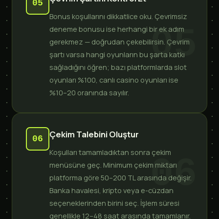
05
Bonus koşullarını dikkatlice oku. Çevrimsiz
deneme bonusu ise herhangi bir ek adım
gerekmez — doğrudan çekebilirsin. Çevrim
şartı varsa hangi oyunların bu şarta katkı
sağladığını öğren; bazı platformlarda slot
oyunları %100, canlı casino oyunları ise
%10–20 oranında sayılır.
Çekim Talebini Oluştur
06
Koşulları tamamladıktan sonra çekim
menüsüne geç. Minimum çekim miktarı
platforma göre 50–200 TL arasında değişir.
Banka havalesi, kripto veya e-cüzdan
seçeneklerinden birini seç. İşlem süresi
genellikle 12–48 saat arasında tamamlanır.