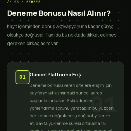
03 / REHBER
Deneme Bonusu Nasıl Alınır?
Kayıt işleminden bonus aktivasyonuna kadar süreç
oldukça doğrusal. Tam da bu noktada dikkat edilmesi
gereken birkaç adım var.
Güncel Platforma Eriş
01
Deneme bonusu veren sitelere erişim için
sayfanın alt kısmındaki güncel adres
bağlantısını kullan. Eski adresler
yönlendirme sorunu yaratabilir, bu yüzden
her zaman doğrulanmış bağlantıyı tercih
et. Sayfa yüklenme süresi ortalama 1.8
saniye — yavaş bir bağlantı yaşıyorsan ağ