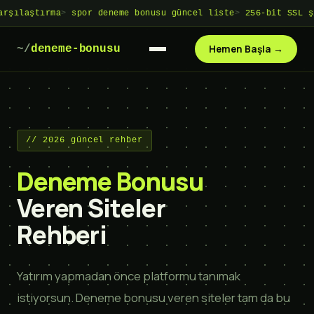
tırma
spor deneme bonusu güncel liste
256-bit SSL şifrele
~/
deneme-bonusu
Hemen Başla →
// 2026 güncel rehber
Deneme Bonusu
Veren Siteler
Rehberi
Yatırım yapmadan önce platformu tanımak
istiyorsun. Deneme bonusu veren siteler tam da bu