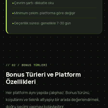
Çevrim şartı: dikkatle oku
Minimum çekim: platforma göre değişir
Geçerlilik süresi: genellikle 7-30 gün
02 / BONUS TÜRLERI
Bonus Türleri ve Platform
Özellikleri
Her platform aynı yapıda çalışmaz. Bonus türünü,
koşullarını ve teknik altyapıyı bir arada değerlendirmek,
doğru seçimi yapmayı kolaylaştırır.