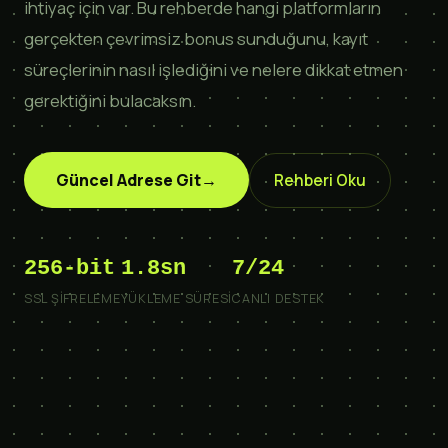
ihtiyaç için var. Bu rehberde hangi platformların
gerçekten çevrimsiz bonus sunduğunu, kayıt
süreçlerinin nasıl işlediğini ve nelere dikkat etmen
gerektiğini bulacaksın.
Güncel Adrese Git
→
Rehberi Oku
256-bit
1.8sn
7/24
SSL ŞIFRELEME
YÜKLEME SÜRESI
CANLI DESTEK