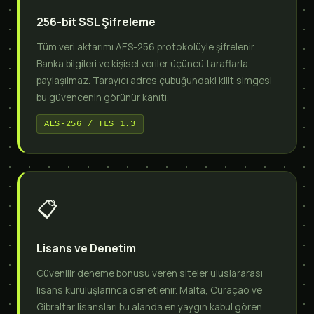
256-bit SSL Şifreleme
Tüm veri aktarımı AES-256 protokolüyle şifrelenir.
Banka bilgileri ve kişisel veriler üçüncü taraflarla
paylaşılmaz. Tarayıcı adres çubuğundaki kilit simgesi
bu güvencenin görünür kanıtı.
AES-256 / TLS 1.3
📋
Lisans ve Denetim
Güvenilir deneme bonusu veren siteler uluslararası
lisans kuruluşlarınca denetlenir. Malta, Curaçao ve
Gibraltar lisansları bu alanda en yaygın kabul gören