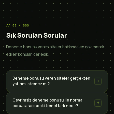
05 / SSS
Sık Sorulan Sorular
Deneme bonusu veren siteler hakkında en çok merak
edilen konuları derledik.
Deneme bonusu veren siteler gerçekten
+
yatırım istemez mi?
Yatırımsız deneme bonusu, tam olarak adından
Çevrimsiz deneme bonusu ile normal
+
bonus arasındaki temel fark nedir?
anlaşıldığı gibi çalışır: herhangi bir para yatırmadan,
sadece kayıt işlemiyle hesabına tanımlanan bir