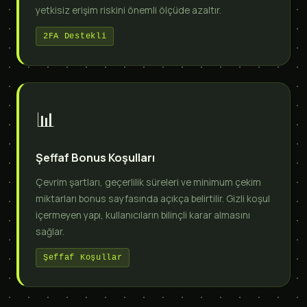
yetkisiz erişim riskini önemli ölçüde azaltır.
2FA Destekli
📊
Şeffaf Bonus Koşulları
Çevrim şartları, geçerlilik süreleri ve minimum çekim
miktarları bonus sayfasında açıkça belirtilir. Gizli koşul
içermeyen yapı, kullanıcıların bilinçli karar almasını
sağlar.
Şeffaf Koşullar