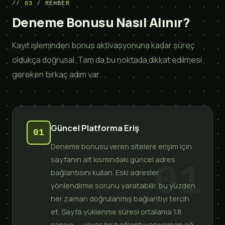
03 / REHBER
Deneme Bonusu Nasıl Alınır?
Kayıt işleminden bonus aktivasyonuna kadar süreç
oldukça doğrusal. Tam da bu noktada dikkat edilmesi
gereken birkaç adım var.
Güncel Platforma Eriş
01
Deneme bonusu veren sitelere erişim için
sayfanın alt kısmındaki güncel adres
bağlantısını kullan. Eski adresler
yönlendirme sorunu yaratabilir, bu yüzden
her zaman doğrulanmış bağlantıyı tercih
et. Sayfa yüklenme süresi ortalama 1.8
saniye — yavaş bir bağlantı yaşıyorsan ağ