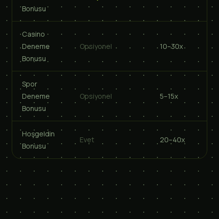
Bonusu
Casino
Deneme
Opsiyonel
10–30x
Bonusu
Spor
Deneme
Opsiyonel
5–15x
Bonusu
Hoşgeldin
Evet
20–40x
Bonusu